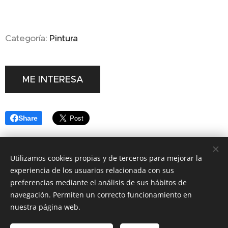
Categoría:
Pintura
ME INTERESA
Share
Utilizamos cookies propias y de terceros para mejorar la
experiencia de los usuarios relacionada con sus
LAURA NAVA
preferencias mediante el análisis de sus hábitos de
navegación. Permiten un correcto funcionamiento en
© 2023 LAURA NAVA CERÁMICA Y PINTURA EN TALAVERA DE
nuestra página web.
LA REINA
Todos los derechos reservados.