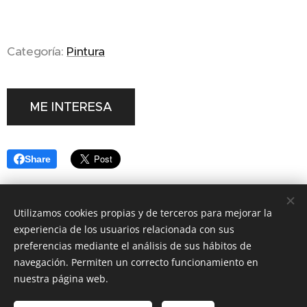
Categoría:
Pintura
ME INTERESA
Share
Utilizamos cookies propias y de terceros para mejorar la
experiencia de los usuarios relacionada con sus
LAURA NAVA
preferencias mediante el análisis de sus hábitos de
navegación. Permiten un correcto funcionamiento en
© 2023 LAURA NAVA CERÁMICA Y PINTURA EN TALAVERA DE
nuestra página web.
LA REINA
Todos los derechos reservados.